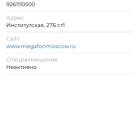
9261110500
Адрес
Институтская, 27Б ст1
Сайт
www.megafonmoscow.ru
Спецразмещение
Неактивно