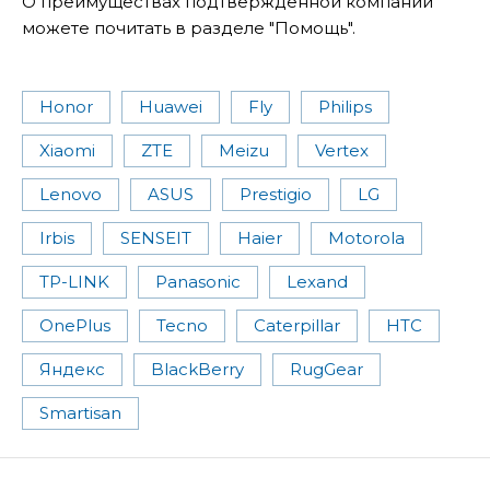
О преимуществах подтвержденной компании
можете почитать в разделе "Помощь".
Honor
Huawei
Fly
Philips
Xiaomi
ZTE
Meizu
Vertex
Lenovo
ASUS
Prestigio
LG
Irbis
SENSEIT
Haier
Motorola
TP-LINK
Panasonic
Lexand
OnePlus
Tecno
Caterpillar
HTC
Яндекс
BlackBerry
RugGear
Smartisan