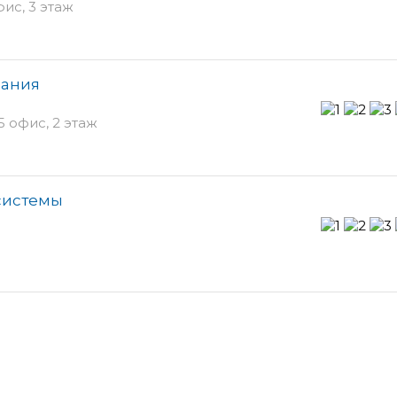
фис, 3 этаж
пания
25 офис, 2 этаж
системы