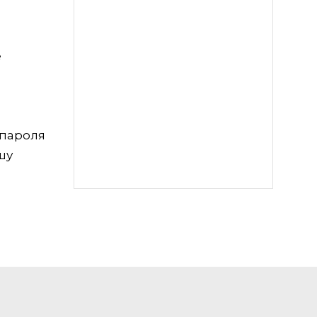
е
 пароля
шу