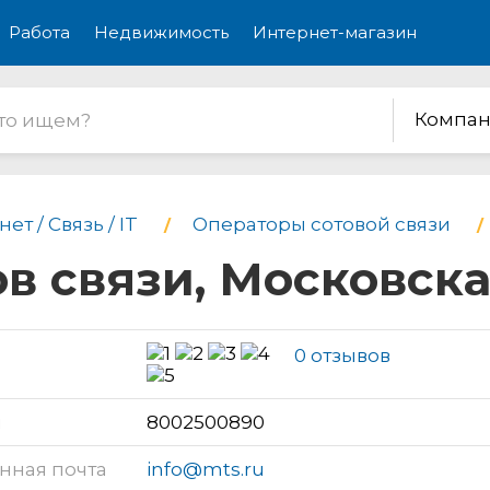
Работа
Недвижимость
Интернет-магазин
Компан
ет / Связь / IT
Операторы сотовой связи
ов связи, Московск
0 отзывов
н
8002500890
нная почта
info@mts.ru