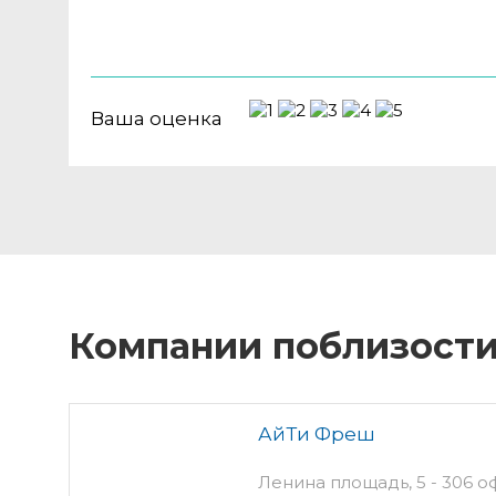
Ваша оценка
Компании поблизост
АйТи Фреш
Ленина площадь, 5 - 306 о