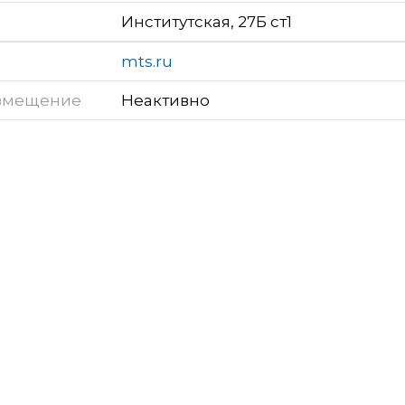
Институтская, 27Б ст1
mts.ru
змещение
Неактивно