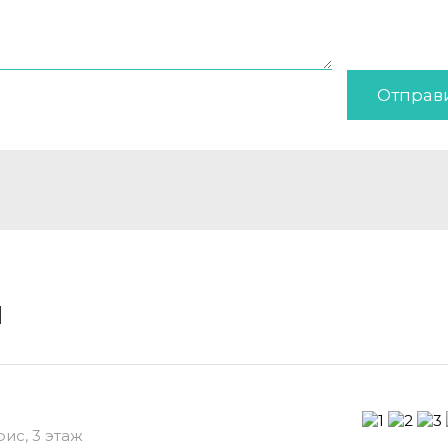
Отправ
и
фис, 3 этаж