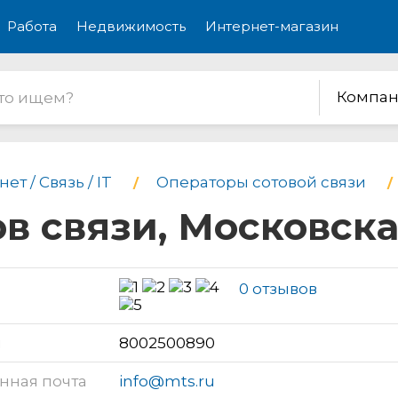
Работа
Недвижимость
Интернет-магазин
Компан
ет / Связь / IT
Операторы сотовой связи
ов связи, Московск
0 отзывов
н
8002500890
нная почта
info@mts.ru