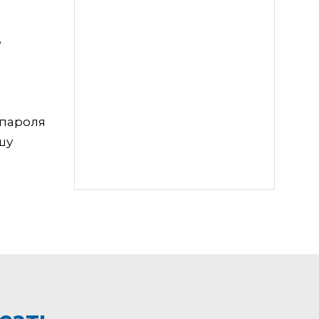
е
 пароля
шу