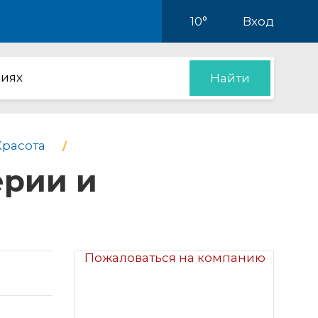
10°
Вход
иях
Найти
Красота
ерии и
Пожаловаться на компанию