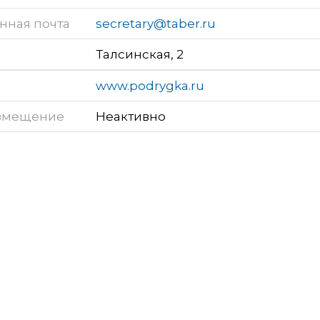
нная почта
secretary@taber.ru
Талсинская, 2
www.podrygka.ru
змещение
Неактивно