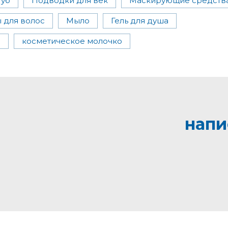
губ
Подводки для век
Маскирующие средств
 для волос
Мыло
Гель для душа
и
косметическое молочко
напи