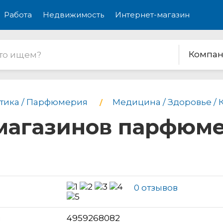
Работа
Недвижимость
Интернет-магазин
Компан
тика / Парфюмерия
Медицина / Здоровье / 
 магазинов парфюм
0 отзывов
н
4959268082