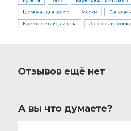
Румяна
Тени
Карандаши для глаз и 
Шампунь для волос
Маски
Бальзамы
Кремы для лица и тела
Лосьоны и тоник
Отзывов ещё нет
А вы что думаете?