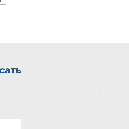
а
сать