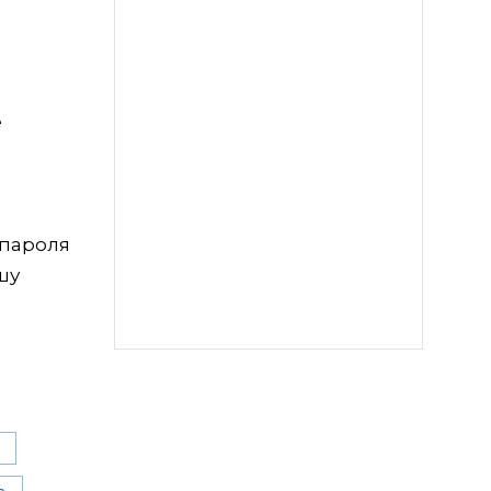
е
 пароля
шу