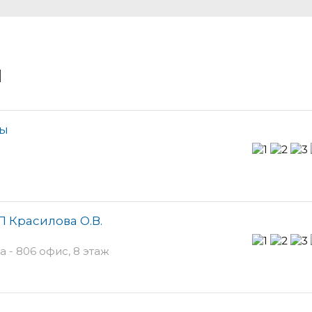
и
ты
П Красилова О.В.
 - 806 офис, 8 этаж