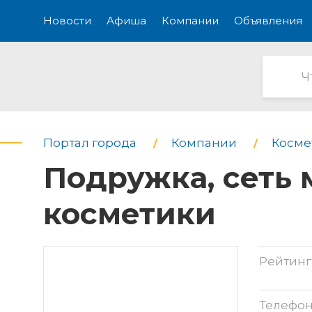
Новости
Афиша
Компании
Объявления
Портал города
Компании
Косме
Подружка, сеть
косметики
Рейтинг
Телефо