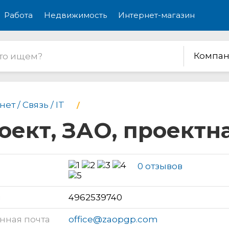
Работа
Недвижимость
Интернет-магазин
Компан
ет / Связь / IT
ект, ЗАО, проектн
0 отзывов
н
4962539740
нная почта
office@zaopgp.com