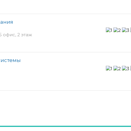
пания
25 офис, 2 этаж
системы