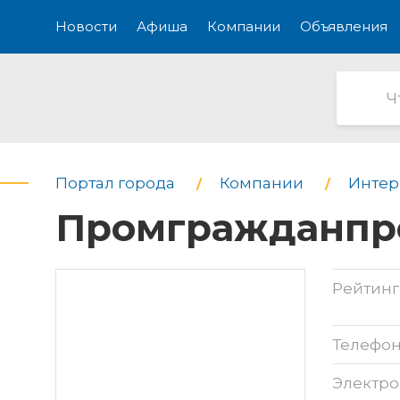
Новости
Афиша
Компании
Объявления
Портал города
Компании
Интерн
Промгражданпро
Рейтинг
Телефо
Электро