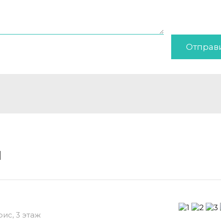
Отправ
и
фис, 3 этаж