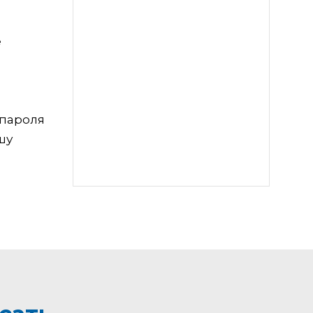
е
 пароля
шу