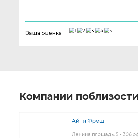
Ваша оценка
Компании поблизост
АйТи Фреш
Ленина площадь, 5 - 306 о