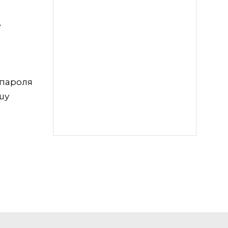
е
 пароля
шу