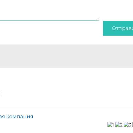
Отправ
и
ая компания