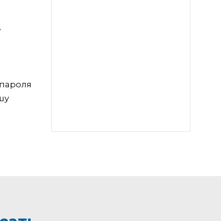
е
 пароля
шу