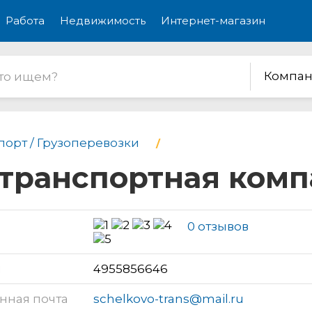
Работа
Недвижимость
Интернет-магазин
Компан
порт / Грузоперевозки
 транспортная ком
0 отзывов
н
4955856646
нная почта
schelkovo-trans@mail.ru