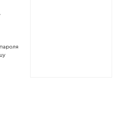
е
 пароля
шу