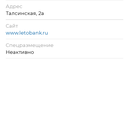
Адрес
Талсинская, 2а
Сайт
www.letobank.ru
Спецразмещение
Неактивно