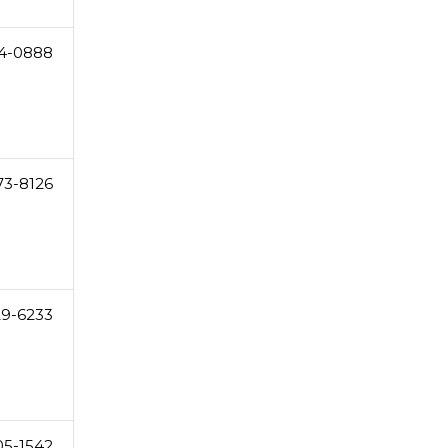
4-0888
73-8126
29-6233
05-1542