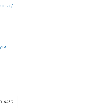
тных /
уги
9-4436