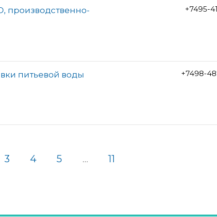
+7495-4
О, производственно-
+7498-48
авки питьевой воды
3
4
5
...
11