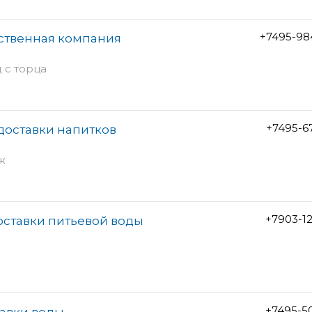
+7495-98
ственная компания
д с торца
+7495-6
 доставки напитков
аж
+7903-1
оставки питьевой воды
+7495-5
тавки воды