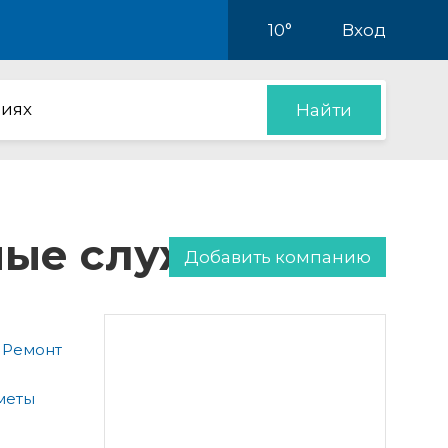
10°
Вход
иях
Найти
нные службы
Добавить компанию
 Ремонт
меты