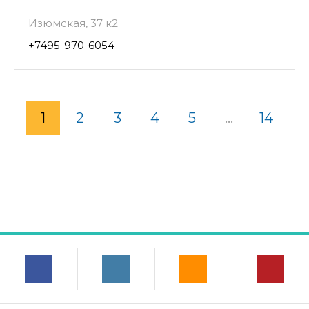
Изюмская, 37 к2
+7495-970-6054
1
2
3
4
5
...
14