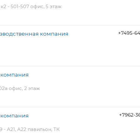
2 - 501-507 офис, 5 этаж
+7495-6
изводственная компания
я компания
02а офис, 2 этаж
+7962-3
я компания
 - А21, А22 павильон, ТК