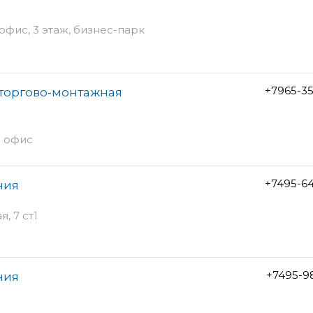
 офис, 3 этаж, бизнес-парк
+7965-3
торгово-монтажная
5 офис
+7495-6
ния
, 7 ст1
+7495-9
ния