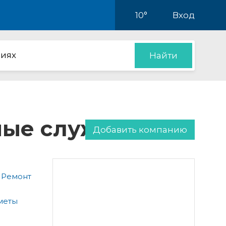
10°
Вход
иях
Найти
нные службы
Добавить компанию
 Ремонт
меты