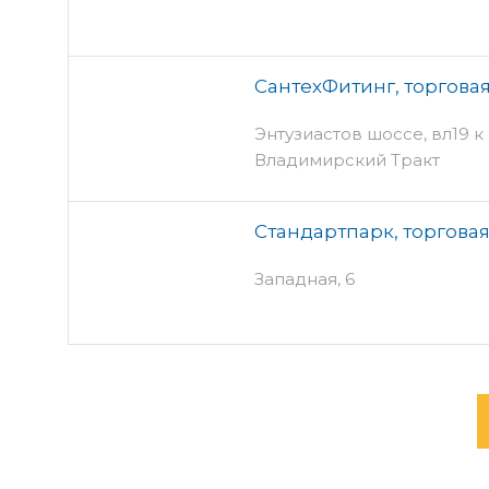
СантехФитинг, торгова
Энтузиастов шоссе, вл19 к К
Владимирский Тракт
Стандартпарк, торгова
Западная, 6