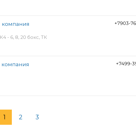
+7903-76
я компания
4 - 6, 8, 20 бокс, ТК
+7499-3
я компания
1
2
3