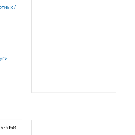
тных /
уги
89-4168