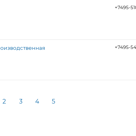
+7495-5
+7495-5
роизводственная
2
3
4
5