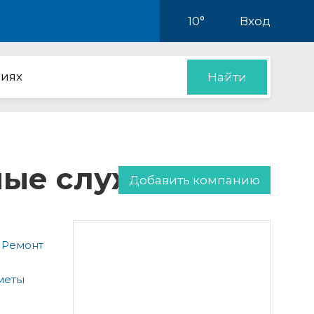
10°
Вход
иях
Найти
нные службы
Добавить компанию
 Ремонт
меты