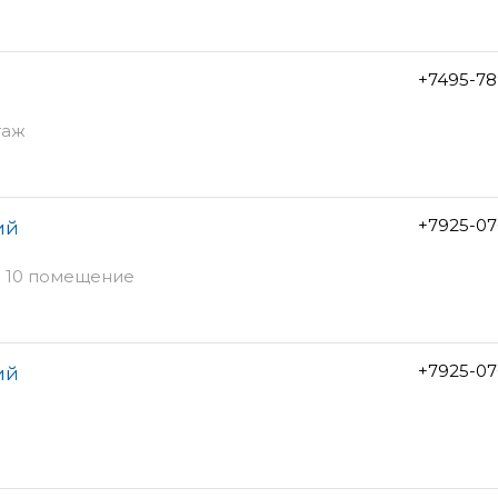
+7495-78
таж
+7925-07
ий
- 10 помещение
+7925-07
ий