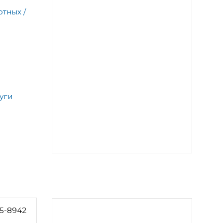
тных /
уги
5-8942