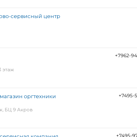
гово-сервисный центр
+7962-94
3 этаж
+7495-5
-магазин оргтехники
ж, БЦ 9 Акров
+7495-9
-сервисная компания