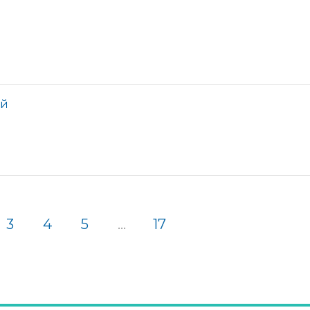
ий
3
4
5
...
17