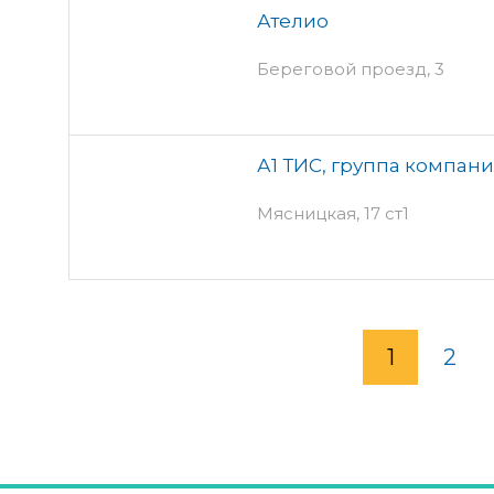
Ателио
Береговой проезд, 3
А1 ТИС, группа компан
Мясницкая, 17 ст1
1
2