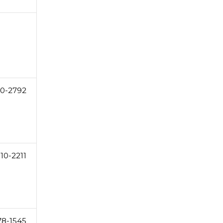
0-2792
10-2211
78-1545