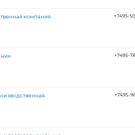
+7495-5
ственная компания
+7495-7
ания
+7495-9
роизводственная