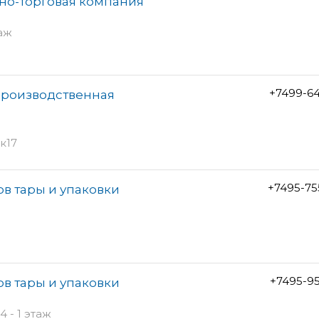
но-торговая компания
таж
+7499-6
роизводственная
к17
+7495-75
ов тары и упаковки
+7495-9
ов тары и упаковки
 - 1 этаж