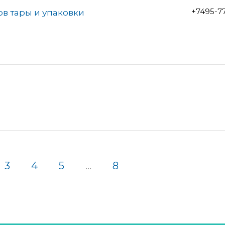
+7495-7
ов тары и упаковки
3
4
5
...
8