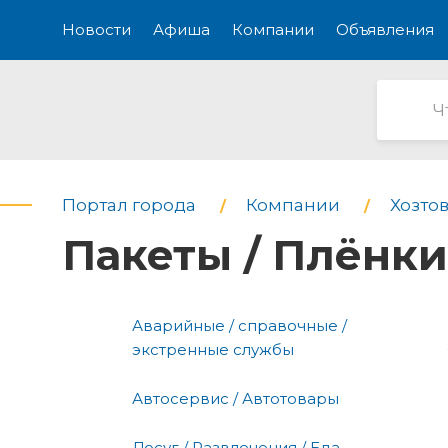
Новости
Афиша
Компании
Объявления
Портал города
Компании
Хозтов
Пакеты / Плёнки
Аварийные / справочные /
экстренные службы
Автосервис / Автотовары
Досуг / Развлечения / Еда