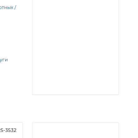
тных /
уги
25-3532