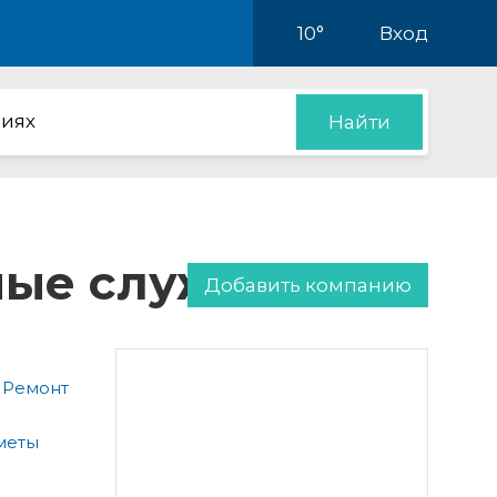
10°
Вход
иях
Найти
нные службы
Добавить компанию
 Ремонт
меты