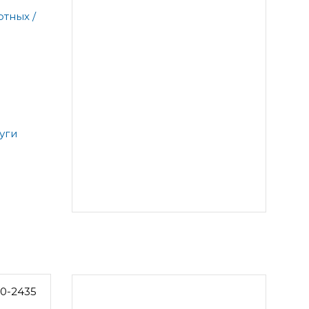
тных /
уги
0-2435