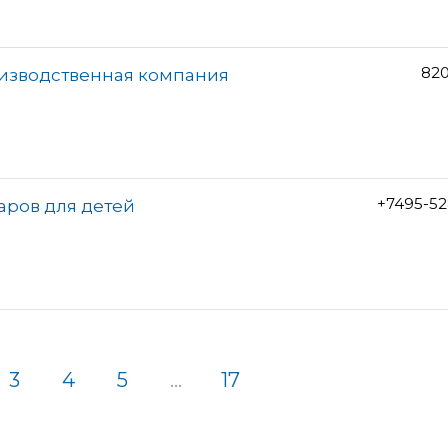
820
изводственная компания
+7495-52
аров для детей
3
4
5
...
17