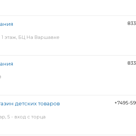
833
пания
 1 этаж, БЦ На Варшавке
833
пания
9
+7495-59
газин детских товаров
, 5 - вход с торца