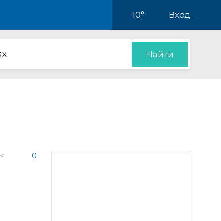
10°
Вход
ях
Найти
 <
0