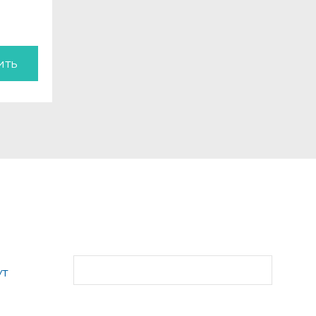
ить
ут