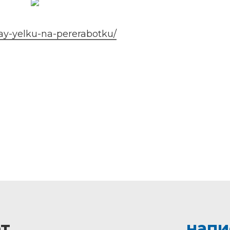
day-yelku-na-pererabotku/
т
напи