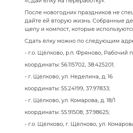
«Сдай ёлку на переработку».
После новогодних праздников не спе
дайте ей вторую жизнь. Собранные де
щепу и компост, которые используются
Сдать ёлку можно по следующим адр
- г.о. Щёлково, р.п. Фряново, Рабочий
координаты: 56.115702, 38.425201;
- г. Щёлково, ул. Неделина, д. 16
координаты: 55.24199, 37.97833;
- г. Щёлково, ул. Комарова, д. 18/1
координаты: 55.91508, 37.98625;
- г.о. Щёлково, г. Щёлково, ул. Комарова, д