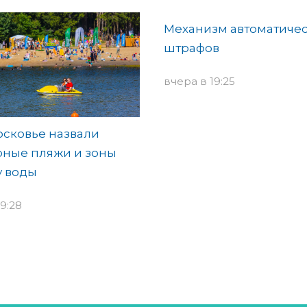
Механизм автоматиче
штрафов
вчера в 19:25
сковье назвали
рные пляжи и зоны
у воды
9:28