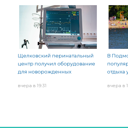
Щелковский перинатальный
В Подмо
центр получил оборудование
популя
для новорожденных
отдыха 
вчера в 19:31
вчера в 1