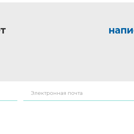
т
напи