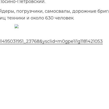
Лосино-Петровский. 
йдеры, погрузчики, самосвалы, дорожные бриг
иц техники и около 630 человек.
l495031951_23768&ysclid=m0gpe1i1g1181421053