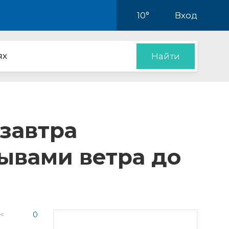
10°
Вход
ях
Найти
 завтра
ывами ветра до
 <
0