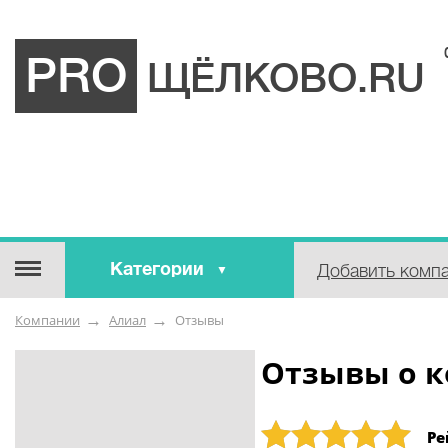
PRO
ЩЁЛКОВО.RU
Категории
Добавить комп
Строительные / отделочные
Компании
Алиал
Отзывы
материалы
Оборудование / Инструмент
Отзывы о 
Аварийные / справочные /
экстренные службы
Рейтинг: 5
Ре
Коммунальные / бытовые /