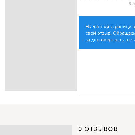
0 
ритуальные услуги
Медицина / Здоровье /
Красота
На данной странице в
Строительство /
свой отзыв. Обращаем 
Недвижимость / Ремонт
за достоверность отз
Одежда / Обувь
Текстиль / Предметы
интерьера
Культура / Искусство / Религия
Город / Власть
Спорт / Отдых / Туризм
Образование / Работа /
Карьера
Компьютеры / Бытовая
техника / Офисная техника
Охрана / Безопасность
0 ОТЗЫВОВ
Металлы / Топливо / Химия