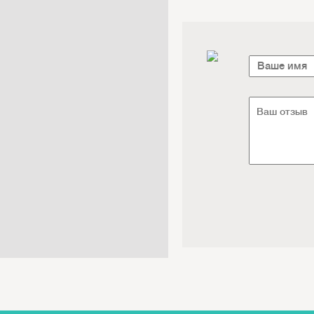
Электроника / Электротехника
Транспорт / Грузоперевозки
Мебель / Материалы /
Фурнитура
Интернет / Связь / IT
Автосервис / Автотовары
Реклама / Полиграфия / СМИ
Товары для животных /
Ветеринария
Досуг / Развлечения / Еда
Юридические / финансовые
услуги
Хозтовары / Канцелярия /
Упаковка