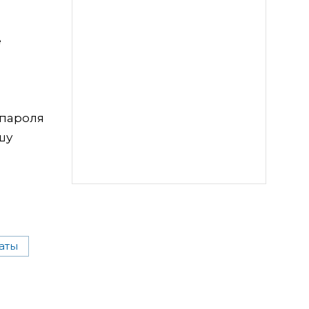
е
 пароля
шу
аты