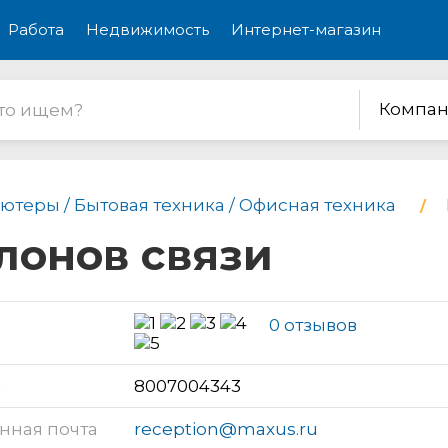
Работа
Недвижимость
Интернет-магазин
Компан
ютеры / Бытовая техника / Офисная техника
алонов связи
0 отзывов
н
8007004343
нная почта
reception@maxus.ru