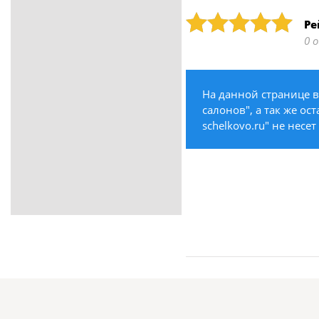
ритуальные услуги
Рейтинг: 5
Ре
Медицина / Здоровье /
0 
Красота
Строительство /
Недвижимость / Ремонт
На данной странице 
Одежда / Обувь
салонов", а так же ос
Текстиль / Предметы
schelkovo.ru" не несе
интерьера
Культура / Искусство / Религия
Город / Власть
Спорт / Отдых / Туризм
Образование / Работа /
Карьера
Компьютеры / Бытовая
техника / Офисная техника
Охрана / Безопасность
Металлы / Топливо / Химия