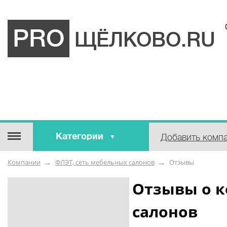
PRO
ЩЁЛКОВО.RU
Категории
Добавить комп
Строительные / отделочные
Компании
ФЛЭТ, сеть мебельных салонов
Отзывы
материалы
Оборудование / Инструмент
Отзывы о к
Аварийные / справочные /
салонов
экстренные службы
Коммунальные / бытовые /