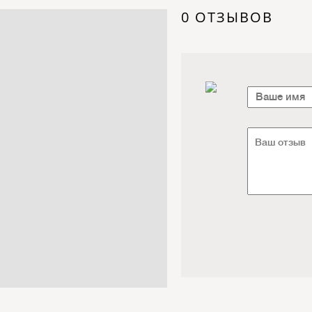
Электроника / Электротехника
0 ОТЗЫВОВ
Транспорт / Грузоперевозки
Мебель / Материалы /
Фурнитура
Интернет / Связь / IT
Автосервис / Автотовары
Реклама / Полиграфия / СМИ
Товары для животных /
Ветеринария
Досуг / Развлечения / Еда
Юридические / финансовые
услуги
Хозтовары / Канцелярия /
Упаковка