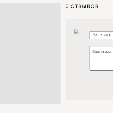
Электроника / Электротехника
0 ОТЗЫВОВ
Транспорт / Грузоперевозки
Мебель / Материалы /
Фурнитура
Интернет / Связь / IT
Автосервис / Автотовары
Реклама / Полиграфия / СМИ
Товары для животных /
Ветеринария
Досуг / Развлечения / Еда
Юридические / финансовые
услуги
Хозтовары / Канцелярия /
Упаковка