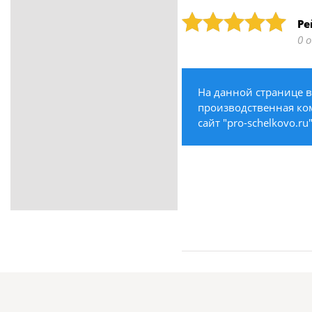
ритуальные услуги
Рейтинг: 5
Ре
Медицина / Здоровье /
0 
Красота
Строительство /
Недвижимость / Ремонт
На данной странице 
Одежда / Обувь
производственная ком
Текстиль / Предметы
сайт "pro-schelkovo.r
интерьера
Культура / Искусство / Религия
Город / Власть
Спорт / Отдых / Туризм
Образование / Работа /
Карьера
Компьютеры / Бытовая
техника / Офисная техника
Охрана / Безопасность
Металлы / Топливо / Химия