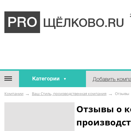
PRO
ЩЁЛКОВО.RU
Категории
Добавить комп
Строительные / отделочные
Компании
Ваш Стиль, производственная компания
Отзывы
материалы
Оборудование / Инструмент
Отзывы о к
Аварийные / справочные /
производс
экстренные службы
Коммунальные / бытовые /