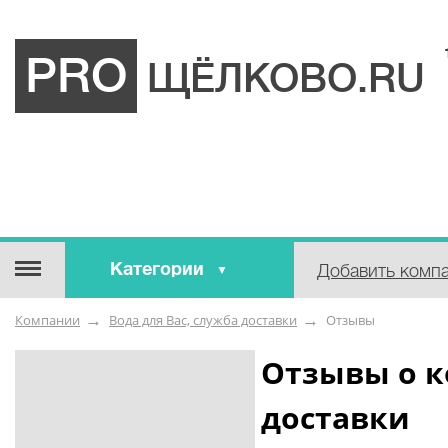
PRO
ЩЁЛКОВО.RU
Категории
Добавить комп
Строительные / отделочные
Компании
Вода для Вас, служба доставки
Отзывы
материалы
Оборудование / Инструмент
Отзывы о к
Аварийные / справочные /
доставки
экстренные службы
Коммунальные / бытовые /