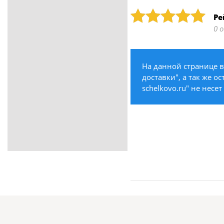
ритуальные услуги
Рейтинг: 5
Ре
Медицина / Здоровье /
0 
Красота
Строительство /
Недвижимость / Ремонт
На данной странице в
Одежда / Обувь
доставки", а так же о
Текстиль / Предметы
schelkovo.ru" не несе
интерьера
Культура / Искусство / Религия
Город / Власть
Спорт / Отдых / Туризм
Образование / Работа /
Карьера
Компьютеры / Бытовая
техника / Офисная техника
Охрана / Безопасность
Металлы / Топливо / Химия