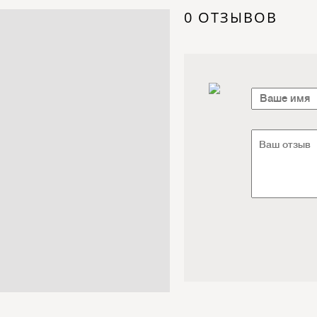
Электроника / Электротехника
0 ОТЗЫВОВ
Транспорт / Грузоперевозки
Мебель / Материалы /
Фурнитура
Интернет / Связь / IT
Автосервис / Автотовары
Реклама / Полиграфия / СМИ
Товары для животных /
Ветеринария
Досуг / Развлечения / Еда
Юридические / финансовые
услуги
Хозтовары / Канцелярия /
Упаковка