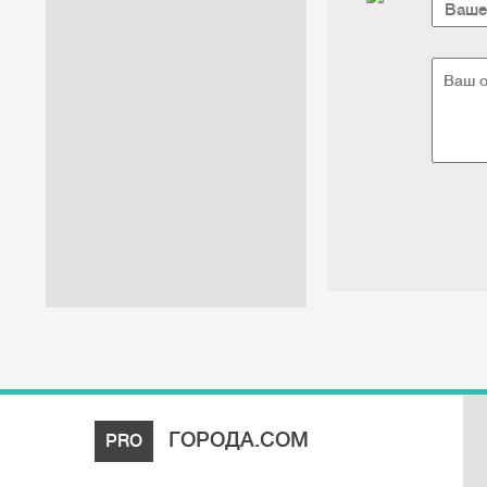
Интернет / Связь / IT
Автосервис / Автотовары
Реклама / Полиграфия / СМИ
Товары для животных /
Ветеринария
Досуг / Развлечения / Еда
Юридические / финансовые
услуги
Хозтовары / Канцелярия /
Упаковка
ГОРОДА.COM
PRO