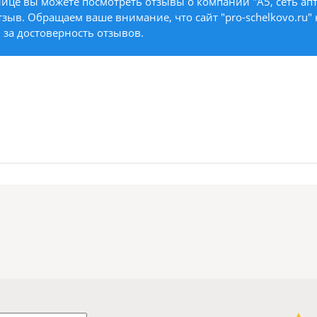
ице вы можете посмотреть отзывы о компании "А5, сеть апте
тзыв. Обращаем ваше внимание, что сайт "pro-schelkovo.ru" 
 за достоверность отзывов.
1 звезда
2 звезды