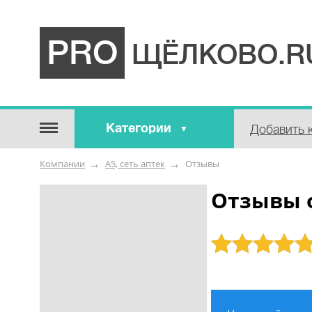
PRO
ЩЁЛКОВО.R
Категории
Добавить 
Строительные / отделочные
Компании
А5, сеть аптек
Отзывы
материалы
Оборудование / Инструмент
Отзывы о
Аварийные / справочные /
экстренные службы
Рейтинг: 5
Коммунальные / бытовые /
ритуальные услуги
Медицина / Здоровье /
Красота