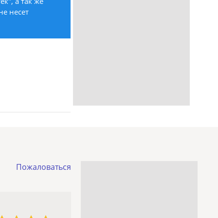
к", а так же
не несет
Пожаловаться
3 звезды
4 звезды
5 звёзд