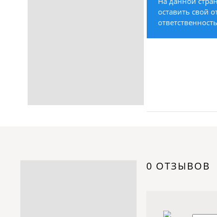
На данной стран
Строительство /
оставить свой о
Недвижимость / Ремонт
ответственность
Одежда / Обувь
Текстиль / Предметы
интерьера
Культура / Искусство / Религия
Город / Власть
Спорт / Отдых / Туризм
Образование / Работа /
Карьера
Компьютеры / Бытовая
техника / Офисная техника
Охрана / Безопасность
0 ОТЗЫВОВ
Металлы / Топливо / Химия
Электроника / Электротехника
Транспорт / Грузоперевозки
Мебель / Материалы /
Фурнитура