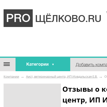
PRO
ЩЁЛКОВО.RU
Категории
Добавить комп
Строительные / отделочные
Компании
Аист, ветеринарный центр, ИП Иовдальская Е.В.
О
материалы
Оборудование / Инструмент
Отзывы о к
Аварийные / справочные /
центр, ИП И
экстренные службы
Коммунальные / бытовые /