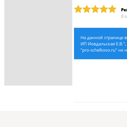
ритуальные услуги
Рейтинг: 5
Ре
Медицина / Здоровье /
0 
Красота
Строительство /
Недвижимость / Ремонт
На данной странице в
Одежда / Обувь
ИП Иовдальская Е.В.",
Текстиль / Предметы
"pro-schelkovo.ru" не
интерьера
Культура / Искусство / Религия
Город / Власть
Спорт / Отдых / Туризм
Образование / Работа /
Карьера
Компьютеры / Бытовая
техника / Офисная техника
Охрана / Безопасность
Металлы / Топливо / Химия