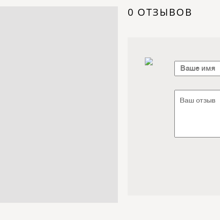
Электроника / Электротехника
0 ОТЗЫВОВ
Транспорт / Грузоперевозки
Мебель / Материалы /
Фурнитура
Интернет / Связь / IT
Автосервис / Автотовары
Реклама / Полиграфия / СМИ
Товары для животных /
Ветеринария
Досуг / Развлечения / Еда
Юридические / финансовые
услуги
Хозтовары / Канцелярия /
Упаковка