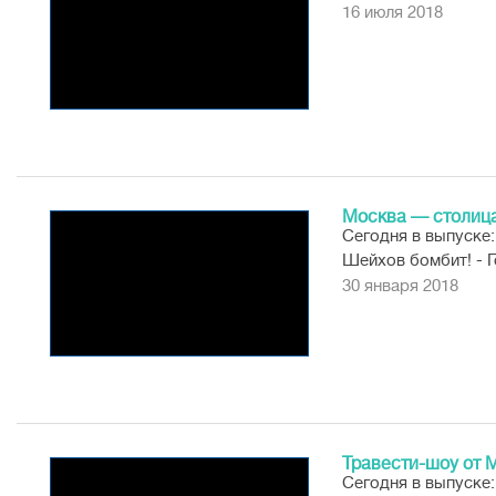
16 июля 2018
Концерты
Новости
Москва — столица
Сегодня в выпуске:
Шейхов бомбит! - Г
допами, курьер...
30 января 2018
Травести-шоу от 
Сегодня в выпуске: