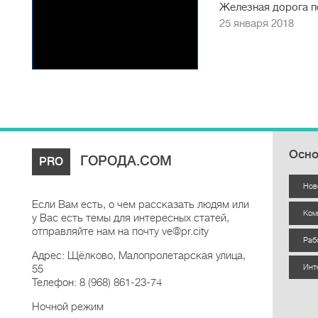
Железная дорога по
без очередей - Самс
25 января 2018
Осно
ГОРОДА.COM
PRO
Нов
Если Вам есть, о чем рассказать людям или
Ком
у Вас есть темы для интересных статей,
отправляйте нам на почту ve@pr.city
Раб
Адрес: Щёлково, Малопролетарская улица,
55
Инт
Телефон: 8 (968) 861-23-74
Ночной режим