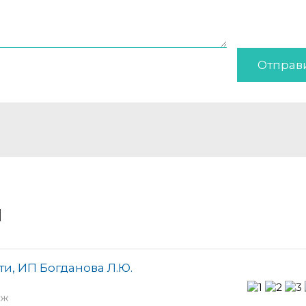
Отправ
и
и, ИП Богданова Л.Ю.
аж