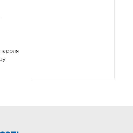
е
 пароля
шу