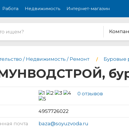
Работа
Недвижимость
Интернет-магазин
Компан
тельство / Недвижимость / Ремонт
Буровые 
УНВОДСТРОЙ, буро
0 отзывов
н
4957726022
нная почта
baza@soyuzvoda.ru